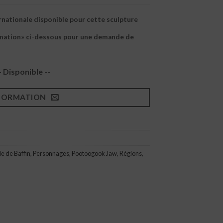
rnationale disponible pour cette sculpture
rmation» ci-dessous pour une demande de
- Disponible
--
FORMATION
Île de Baffin
,
Personnages
,
Pootoogook Jaw
,
Régions
,