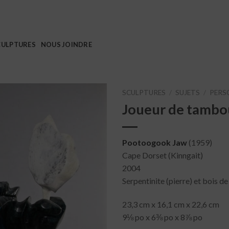
CULPTURES
NOUS JOINDRE
SCULPTURES
/
SUJETS
/
PERS
Joueur de tambo
Pootoogook Jaw
(1959)
Cape Dorset (Kinngait)
2004
Serpentinite (pierre) et bois d
23,3 cm x 16,1 cm x 22,6 cm
9⅛ po x 6⅜ po x 8⅞ po