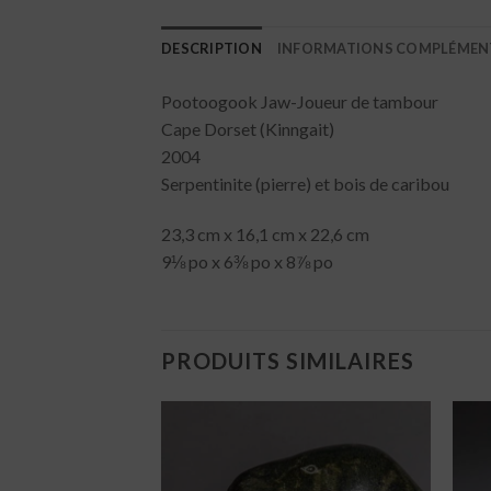
DESCRIPTION
INFORMATIONS COMPLÉMEN
Pootoogook Jaw-Joueur de tambour
Cape Dorset (Kinngait)
2004
Serpentinite (pierre) et bois de caribou
23,3 cm x 16,1 cm x 22,6 cm
9⅛ po x 6⅜ po x 8⅞ po
PRODUITS SIMILAIRES