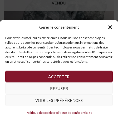
VENDU
Gérer le consentement
Pour offrir les meilleures expériences, nous utilisons des technologies
telles que les cookies pour stocker et/ou accéder aux informations des
appareils. Le fait de consentir à ces technologies nous permettra de traiter
des données telles que le comportement de navigation ou les ID uniques sur
ce site. Le fait de ne pas consentir ou de retirer son consentement peut avoir
un effet négatif sur certaines caractéristiques et fonctions.
Mère et enfant
LIRE LA SUITE
ACCEPTER
REFUSER
VOIR LES PRÉFÉRENCES
Politique de cookies
,
Déclaration de confidentialité
et
Conditions
générales
Politique de cookies
Politique de confidentialité
Copyright 2026 ©
Galerie Art Inuit Brousseau