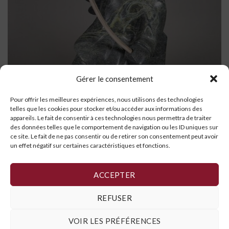
Gérer le consentement
Pour offrir les meilleures expériences, nous utilisons des technologies
telles que les cookies pour stocker et/ou accéder aux informations des
appareils. Le fait de consentir à ces technologies nous permettra de traiter
des données telles que le comportement de navigation ou les ID uniques sur
Shaman Chasseur
ce site. Le fait de ne pas consentir ou de retirer son consentement peut avoir
un effet négatif sur certaines caractéristiques et fonctions.
LIRE LA SUITE
ACCEPTER
1
2
3
4
…
16
17
18
REFUSER
VOIR LES PRÉFÉRENCES
Politique de cookies
,
Déclaration de confidentialité
et
Conditions