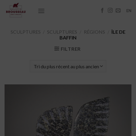
Passer
au
EN
contenu
SCULPTURES
/
SCULPTURES
/
RÉGIONS
/
ÎLE DE
BAFFIN
FILTRER