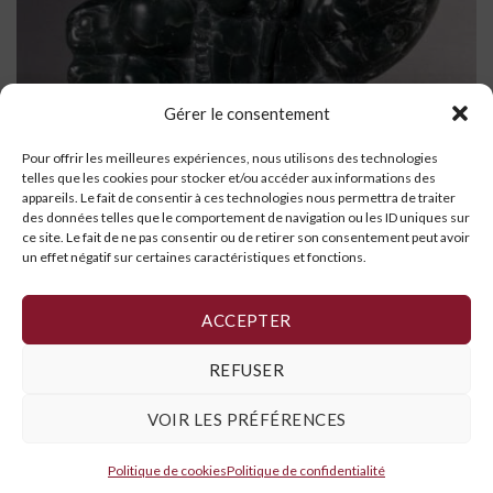
Gérer le consentement
Pour offrir les meilleures expériences, nous utilisons des technologies
telles que les cookies pour stocker et/ou accéder aux informations des
appareils. Le fait de consentir à ces technologies nous permettra de traiter
des données telles que le comportement de navigation ou les ID uniques sur
ce site. Le fait de ne pas consentir ou de retirer son consentement peut avoir
un effet négatif sur certaines caractéristiques et fonctions.
Homme
LIRE LA SUITE
ACCEPTER
REFUSER
VOIR LES PRÉFÉRENCES
Politique de cookies
,
Déclaration de confidentialité
et
Conditions
générales
Politique de cookies
Politique de confidentialité
Copyright 2026 ©
Galerie Art Inuit Brousseau