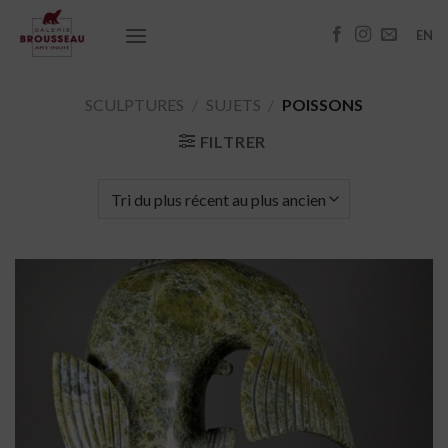
Passer
au
EN
contenu
SCULPTURES
/
SUJETS
/
POISSONS
FILTRER