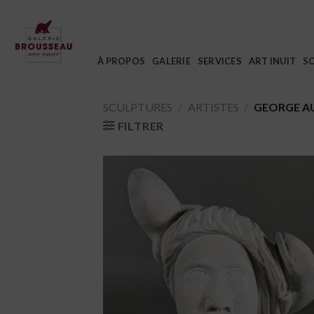
Passer
au
contenu
À PROPOS
GALERIE
SERVICES
ART INUIT
S
SCULPTURES
/
ARTISTES
/
GEORGE A
FILTRER