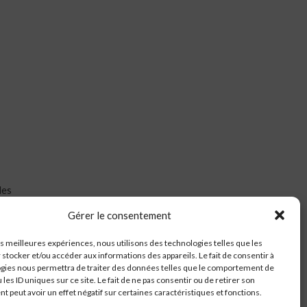
les
Gérer le consentement
les meilleures expériences, nous utilisons des technologies telles que les
 stocker et/ou accéder aux informations des appareils. Le fait de consentir à
gies nous permettra de traiter des données telles que le comportement de
 les ID uniques sur ce site. Le fait de ne pas consentir ou de retirer son
 peut avoir un effet négatif sur certaines caractéristiques et fonctions.