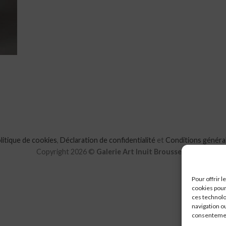
litique de cookies
,
Déclaration de confidentialité
et
Conditions généra
Copyright 2026 ©
Galerie Art Inuit Brousseau
Pour offrir 
cookies pour
ces technolo
navigation ou
consentement