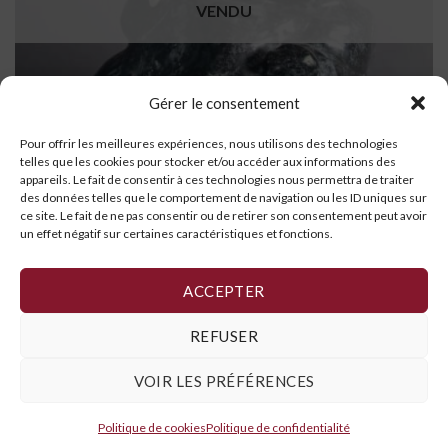
VENDU
Gérer le consentement
Pour offrir les meilleures expériences, nous utilisons des technologies
telles que les cookies pour stocker et/ou accéder aux informations des
appareils. Le fait de consentir à ces technologies nous permettra de traiter
des données telles que le comportement de navigation ou les ID uniques sur
ce site. Le fait de ne pas consentir ou de retirer son consentement peut avoir
un effet négatif sur certaines caractéristiques et fonctions.
Pêcheur
LIRE LA SUITE
ACCEPTER
REFUSER
VOIR LES PRÉFÉRENCES
Politique de cookies
,
Déclaration de confidentialité
et
Conditions
générales
Politique de cookies
Politique de confidentialité
Copyright 2026 ©
Galerie Art Inuit Brousseau