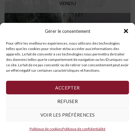
VENDU
Gérer le consentement
Pour offrir les meilleures expériences, nous utilisons des technologies
telles que les cookies pour stocker et/ou accéder aux informations des
appareils. Le fait de consentir à ces technologies nous permettra de traiter
des données telles que le comportement de navigation ou les ID uniques sur
ce site. Le fait de ne pas consentir ou de retirer son consentement peut avoir
un effet négatif sur certaines caractéristiques et fonctions.
Caribou
LIRE LA SUITE
ACCEPTER
REFUSER
VOIR LES PRÉFÉRENCES
Politique de cookies
,
Déclaration de confidentialité
et
Conditions
générales
Politique de cookies
Politique de confidentialité
Copyright 2026 ©
Galerie Art Inuit Brousseau