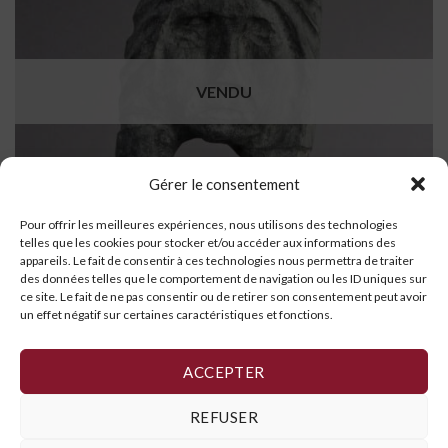
VENDU
Gérer le consentement
Pour offrir les meilleures expériences, nous utilisons des technologies
telles que les cookies pour stocker et/ou accéder aux informations des
appareils. Le fait de consentir à ces technologies nous permettra de traiter
des données telles que le comportement de navigation ou les ID uniques sur
ce site. Le fait de ne pas consentir ou de retirer son consentement peut avoir
un effet négatif sur certaines caractéristiques et fonctions.
Visages
LIRE LA SUITE
ACCEPTER
REFUSER