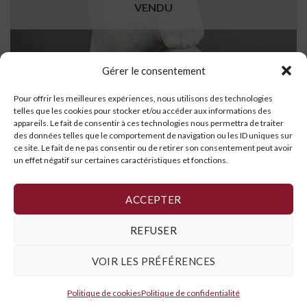
VENDU
Gérer le consentement
Pour offrir les meilleures expériences, nous utilisons des technologies
telles que les cookies pour stocker et/ou accéder aux informations des
appareils. Le fait de consentir à ces technologies nous permettra de traiter
des données telles que le comportement de navigation ou les ID uniques sur
ce site. Le fait de ne pas consentir ou de retirer son consentement peut avoir
un effet négatif sur certaines caractéristiques et fonctions.
Ours dansant
LIRE LA SUITE
ACCEPTER
REFUSER
VOIR LES PRÉFÉRENCES
Politique de cookies
,
Déclaration de confidentialité
et
Conditions
générales
Politique de cookies
Politique de confidentialité
Copyright 2026 ©
Galerie Art Inuit Brousseau