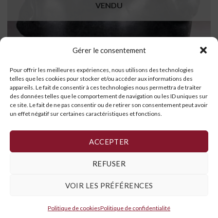
VENDU
Gérer le consentement
Pour offrir les meilleures expériences, nous utilisons des technologies
telles que les cookies pour stocker et/ou accéder aux informations des
appareils. Le fait de consentir à ces technologies nous permettra de traiter
des données telles que le comportement de navigation ou les ID uniques sur
ce site. Le fait de ne pas consentir ou de retirer son consentement peut avoir
un effet négatif sur certaines caractéristiques et fonctions.
Boeuf musqué (deux têtes)
LIRE LA SUITE
ACCEPTER
REFUSER
VOIR LES PRÉFÉRENCES
Politique de cookies
,
Déclaration de confidentialité
et
Conditions
générales
Politique de cookies
Politique de confidentialité
Copyright 2026 ©
Galerie Art Inuit Brousseau