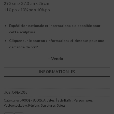
29,2 cm x 27,3 cm x 26 cm
11½ po x 10¾ po x 10¼ po
Expédition nationale et internationale disponible pour
cette sculpture
Cliquez sur le bouton «Information» ci-dessous pour une
demande de prix!
-- Vendu
--
INFORMATION
UGS :
C-PE-1368
Catégories :
4000$ - 8000$
,
Artistes
,
Île de Baffin
,
Personnages
,
Pootoogook Jaw
,
Régions
,
Sculptures
,
Sujets