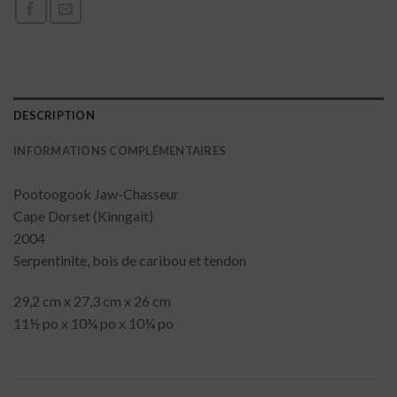
DESCRIPTION
INFORMATIONS COMPLÉMENTAIRES
Pootoogook Jaw-Chasseur
Cape Dorset (Kinngait)
2004
Serpentinite, bois de caribou et tendon
29,2 cm x 27,3 cm x 26 cm
11½ po x 10¾ po x 10¼ po