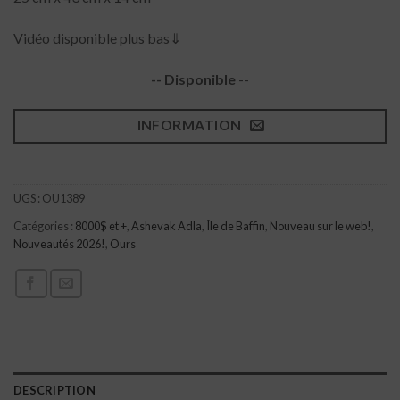
Vidéo disponible plus bas⇓
-- Disponible
--
INFORMATION
UGS :
OU1389
Catégories :
8000$ et +
,
Ashevak Adla
,
Île de Baffin
,
Nouveau sur le web!
,
Nouveautés 2026!
,
Ours
DESCRIPTION