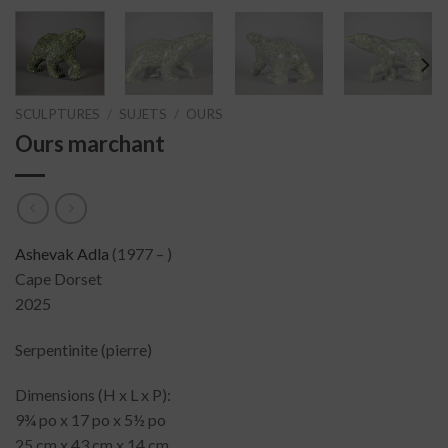
SCULPTURES
/
SUJETS
/
OURS
Ours marchant
Ashevak Adla
(1977 – )
Cape Dorset
2025
Serpentinite (pierre)
Dimensions (H x L x P):
9¾ po x 17 po x 5½ po
25 cm x 43 cm x 14 cm