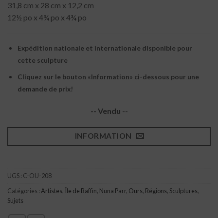
31,8 cm x 28 cm x 12,2 cm
12½ po x 4¾ po x 4¾ po
Expédition nationale et internationale disponible pour
cette sculpture
Cliquez sur le bouton «Information» ci-dessous pour une
demande de prix!
-- Vendu
--
INFORMATION
UGS :
C-OU-208
Catégories :
Artistes
,
Île de Baffin
,
Nuna Parr
,
Ours
,
Régions
,
Sculptures
,
Sujets