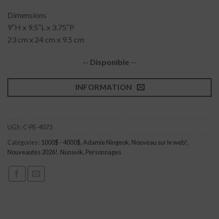
Dimensions
9″H x 9.5″L x 3.75″P
23 cm x 24 cm x 9.5 cm
-- Disponible
--
INFORMATION
UGS :
C-PE-4073
Catégories :
1000$ - 4000$
,
Adamie Ningeok
,
Nouveau sur le web!
,
Nouveautés 2026!
,
Nunavik
,
Personnages