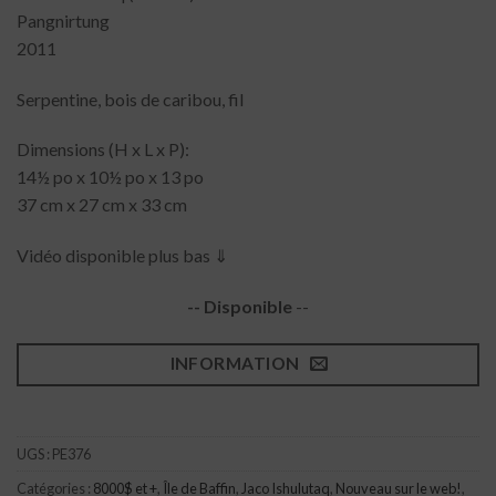
Pangnirtung
2011
Serpentine, bois de caribou, fil
Dimensions (H x L x P):
14½ po x 10½ po x 13 po
37 cm x 27 cm x 33 cm
Vidéo disponible plus bas ⇓
-- Disponible
--
INFORMATION
UGS :
PE376
Catégories :
8000$ et +
,
Île de Baffin
,
Jaco Ishulutaq
,
Nouveau sur le web!
,